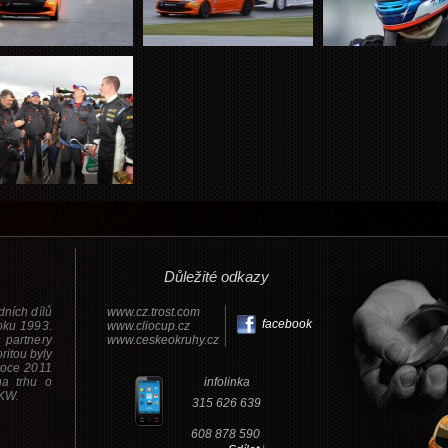
Důležité odkazy
ních dílů
www.cz.trost.com
facebook
roku 1993.
www.cliocup.cz
 partnery
www.ceskeokruhy.cz
ritou byly
roce 2011
na trhu o
infolinka
LKW.
315 626 639
608 878 590