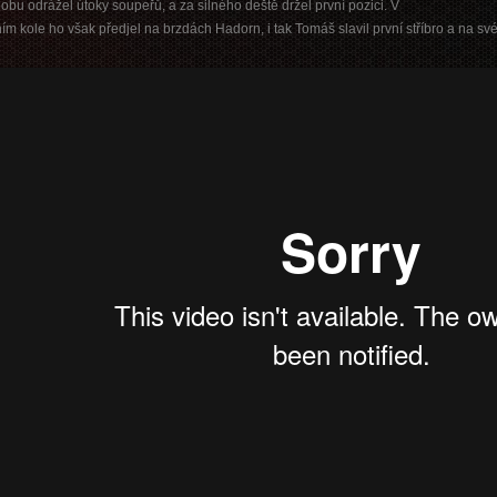
obu odrážel útoky soupeřů, a za silného deště držel první pozici. V
ím kole ho však předjel na brzdách Hadorn, i tak Tomáš slavil první stříbro a na své