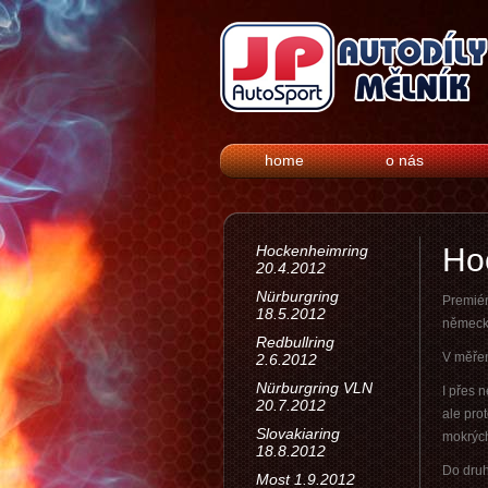
home
o nás
Hockenheimring
Ho
20.4.2012
Nürburgring
Premiér
18.5.2012
německé
Redbullring
V měřen
2.6.2012
Nürburgring VLN
I přes 
20.7.2012
ale prot
Slovakiaring
mokrých
18.8.2012
Do druh
Most 1.9.2012