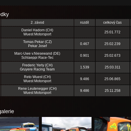
edky
2. závod
rozdíl
celkový čas
Daniel Hadorn (CH)
25:01.772
Wuest Motorsport
Tomas Pekar (CZ)
0.467
25:02.239
Pekar Josef
Marc-Uwe v.Niesewand (DE)
0.901
25:02.673
Schlaeppi Race-Tec
Frederic Yerly (CH)
1.539
25:03.311
Gruyere Racing Team
Reto Wuest (CH)
9.486
25:06.865
Wuest Motorsport
Rene Leutenegger (CH)
9.486
25:11.258
Wuest Motorsport
alerie