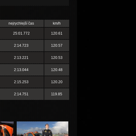
nejrychlejší čas
km/h
25:01.772
120.61
2:14.723
120.57
2:13.221
120.53
2:13.044
120.48
2:15.253
120.20
2:14.751
119.85