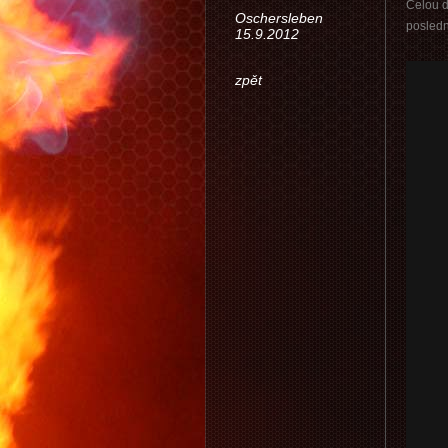
Celou d
Oschersleben
posledn
15.9.2012
zpět