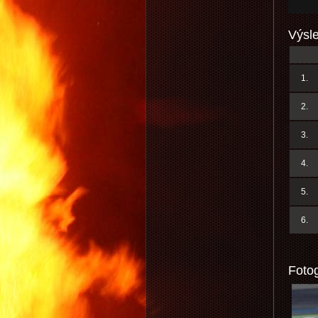
Výsl
1.
2.
3.
4.
5.
6.
Fotog