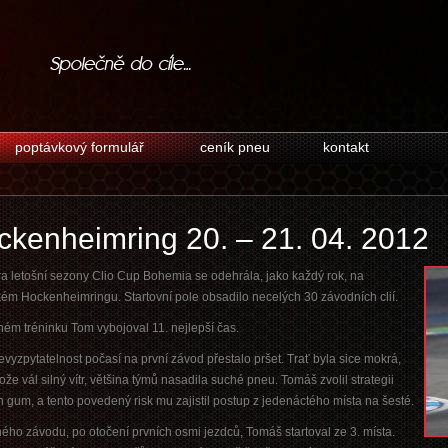
poptávkový formulář
ceník pneu
kontakt
ckenheimring 20. – 21. 04. 2012
a letošní sezony Clio Cup Bohemia se odehrála, jako každý rok, na
m Hockenheimringu. Startovní pole obsadilo necelých 30 závodních clií.
ém tréninku Tom vybojoval 11. nejlepší čas.
nevyzpytatelnost počasí na první závod přestalo pršet. Trať byla sice mokrá,
ože vál silný vítr, většina týmů nasadila suché pneu. Tomáš zvolil strategii
 gum, a tento povedený risk mu zajistil postup z jedenáctého místa na šesté.
ého závodu, po otočení prvních osmi jezdců, Tomáš startoval ze 3. místa.